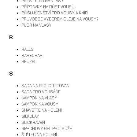
PRESTYLER NA VLASY
PŘÍPRAVKY NA RŮST VOUSŮ
PŘÍSLUŠENSTVÍ PRO VOUSY A KNÍR
PRUVODCE VYBEREM OLEJE NA VOUSY?
PUDR NA VLASY
R
RALLS.
RARECRAFT
REUZEL
S
SADA NA PECI O TETOVANI
SADA PRO VOUSÁČE
ŠAMPON NA VLASY
ŠAMPON NA VOUSY
SHAVETTE NA HOLENÍ
SILKCLAY
SLICKHAVEN
SPRCHOVÝ GEL PRO MUŽE
ŠTĚTEC NA HOLENÍ