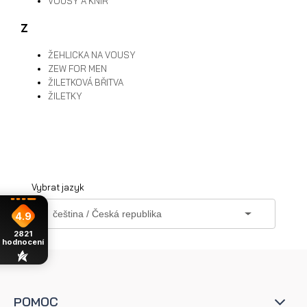
VOUSY A KNÍR
Z
ŽEHLICKA NA VOUSY
ZEW FOR MEN
ŽILETKOVÁ BŘITVA
ŽILETKY
Vybrat jazyk
4.9
2821
hodnocení
POMOC