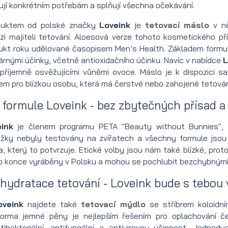
pomáda
pasta
Kartáč
Olej
krém
po
strojky
břitva
na
na
jí konkrétním potřebám a splňují všechna očekávání.
Pomáda
na
na
před
Holicí
holení
na
Shavette
broušení
tetování
duktem od polské značky
Loveink
je
tetovací máslo
v n
zi majiteli tetování. Aloesová verze tohoto kosmetického pří
UWB
vlasy
vlasy
holením
mýdlo
Alun
žiletky
na holení
břitv
Krémy
ukt roku udělované časopisem Men’s Health. Základem formule 
dárnými účinky, včetně antioxidačního účinku. Navíc v nabídce
L
Balzám
na
příjemně osvěžujícími vůněmi ovoce. Máslo je k dispozici
na rty pro
tetování
m pro blízkou osobu, která má čerstvé nebo zahojené tetován
formule Loveink - bez zbytečných přísad a
muže
Krémy s
Kosmetika
filtrem
ink
je členem programu PETA "Beauty without Bunnies", tí
ložky nebyly testovány na zvířatech a všechny formule jso
na čištění
na
a, který to potvrzuje. Etické volby jsou nám také blízké, pr
o konce vyráběny v Polsku a mohou se pochlubit bezchybnými
obličeje
tetování
 hydratace tetování - Loveink bude s tebou 
pro muže
Olej na
Krémy na
tetování
oveink
najdete také
tetovací mýdlo
se stříbrem koloidn
orma jemné pěny je nejlepším řešením pro oplachování čer
obličej
Sada na
tibakteriální, antifungální a antivirovou účinnost. Jedno