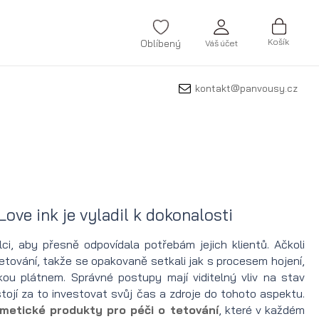
Košík
Oblíbený
Váš účet
kontakt@panvousy.cz
PŘIHLÁSIT SE
Zapomněli jste heslo?
VYTVOŘIT ÚČET
ove ink je vyladil k dokonalosti
i, aby přesně odpovídala potřebám jejich klientů. Ačkoli
etování, takže se opakovaně setkali jak s procesem hojení,
ou plátnem. Správné postupy mají viditelný vliv na stav
tojí za to investovat svůj čas a zdroje do tohoto aspektu.
metické produkty pro péči o tetování
, které v každém