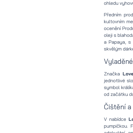
Příslušenství na vousy a kníry
Krém na vlasy
ohledu vyhovu
vousy
Přípravky na růst vousů
Pudr na vlasy
Předním pro
Kartáč na
kultovním me
Kondicionér na vousy
Šampon na vlasy
vousy z
ocenění Prod
oleji s blaho
prasete
Vosk na vousy
Kondicionér na vlasy
a Papaya, s 
Kartáč
skvělým dárke
Peeling na vousy
Barva na vlasy
na
Vyladěné 
Doplňky na vlasy
vousy
Značka
Love
jednotlivé s
Hřeben
symbol králík
na
od začátku d
vousy
Čištění a
Hřeben
V nabídce
L
pumpičkou. F
na kníry
adekvátní an