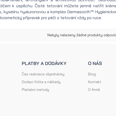
klíčem k úspěchu. Čisté tetování můžete jemně natřít krém
pro muže
tetování
as, kyselinu hyaluronovou a komplex Dermasooth™. Hygienicko
 kosmetický přípravek pro péči o tetování vždy po ruce.
Nebyly nalezeny žádné produkty odpovída
PLATBY A DODÁVKY
O NÁS
Čas realizace objednávky
Blog
Dodací lhůta a náklady
Kontakt
Platební metody
O firmě