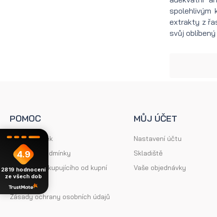
Olejek
Nůžky
spolehlivým 
extrakty z ř
na
na
svůj oblíbený
bradu
vousy
na
Nůžky
léto
na knír
Olej
Žehlička
POMOC
MŮJ ÚČET
na
na
Mapa stránek
Nastavení účtu
vousy
vousy
Obchodní podmínky
Skladiště
4.9
na
Fén na
Odstoupení kupujícího od kupní
Vaše objednávky
2819
hodnocení
ze všech dob
zimu
vousy
smlouvy
Zásady ochrany osobních údajů