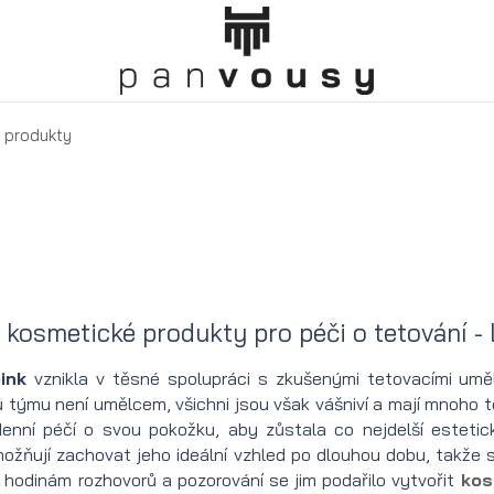
 produkty
tělo pro muže
Matná
Balsam
Štětec
Máslo
el pro muže
pomáda
po
na
na
a antiperspirant pro muže
Vodní
holení
holení
tetování
ro muže na obličej
kosmetické produkty pro péči o tetování - L
pomáda
Krém
Žiletky
Mýdlo
a péči o tetování
Vosková
Hřeben
Krém
Holicí
po
Klasická
Mísa na
na
ink
vznikla v těsné spolupráci s zkušenými tetovacími umělc
 týmu není umělcem, všichni jsou však vášniví a mají mnoho t
alování s filtrem SPF
pomáda
na
před
olej
holení
břitva
holení
tetování
enní péčí o svou pokožku, aby zůstala co nejdelší estetick
ožňují zachovat jeho ideální vzhled po dlouhou dobu, takže s
Krémová
Matná
vlasy
holením
Holicí
Voda
Holicí
Žiletková
Popruh
Balzám
 hodinám rozhovorů a pozorování se jim podařilo vytvořit
kos