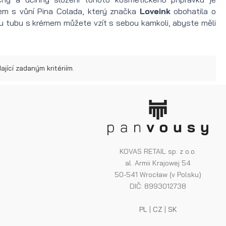
em s vůní Pina Colada, který značka
Loveink
obohatila o
u tubu s krémem můžete vzít s sebou kamkoli, abyste měli
jící zadaným kritériím.
KOVAS RETAIL sp. z o.o.
al. Armii Krajowej 54
50-541 Wrocław (v Polsku)
DIČ: 8993012738
PL
|
CZ
|
SK