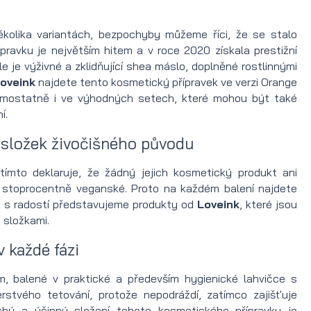
ěkolika variantách, bezpochyby můžeme říci, že se stalo
pravku je největším hitem a v roce 2020 získala prestižní
je výživné a zklidňující shea máslo, doplněné rostlinnými
oveink
najdete tento kosmetický přípravek ve verzi Orange
 samostatně i ve výhodných setech, které mohou být také
í.
 složek živočišného původu
mto deklaruje, že žádný jejich kosmetický produkt ani
u stoprocentně veganské. Proto na každém balení najdete
oto s radostí představujeme produkty od
Loveink
, které jsou
 složkami.
v každé fázi
ím, balené v praktické a především hygienické lahvičce s
stvého tetování, protože nepodráždí, zatímco zajišťuje
duchý a účinný složení tohoto kosmetického přípravku je