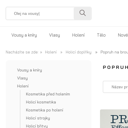
Vousy a kníry
Vlasy
Holení
Tělo
Nové
Dárek pro vousáče
Pomáda na vlasy
Kosmetika před holením
Mýdlo pro 
Kartáč
Nacházíte se zde:
»
Holení
»
Holicí doplňky
»
Popruh na brou
Sada pro vousáče
Prestyler na vlasy
Holicí kosmetika
Sprchový g
na
POPRUH
Vousy a kníry
Olej na vousy
Tonik na vlasy
Kosmetika po holení
Deodorant 
vousy
Vlasy
Balzám na vousy
Sprej na vlasy
Holicí strojky
Kosmetika p
Kartáč na
Holení
Název pr
Kosmetika před holením
vousy z
Mýdlo na vousy
Mořská sůl na vlasy
Holicí břitvy
Kosmetika n
Holicí kosmetika
divočáka
Šampon na vousy
Hlína na vlasy
Holicí doplňky
Krémy na op
Kosmetika po holení
Veganský
Vosk na knír
Pasta na vlasy
Holicí strojky
kartáč na
Holicí břitvy