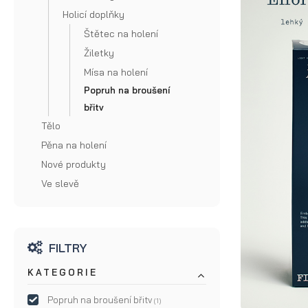
Příslušenství na vousy a kníry
Krém na vlasy
vousy
Holicí doplňky
Přípravky na růst vousů
Pudr na vlasy
Štětec na holení
Kartáč na
Žiletky
Kondicionér na vousy
Šampon na vlasy
vousy z
Mísa na holení
prasete
Vosk na vousy
Kondicionér na vlasy
Popruh na broušení
Kartáč
břitv
Peeling na vousy
Barva na vlasy
Tělo
na
Doplňky na vlasy
Pěna na holení
vousy
Nové produkty
Ve slevě
Hřeben
na
vousy
FILTRY
Hřeben
KATEGORIE
na kníry
Popruh na broušení břitv
(1)