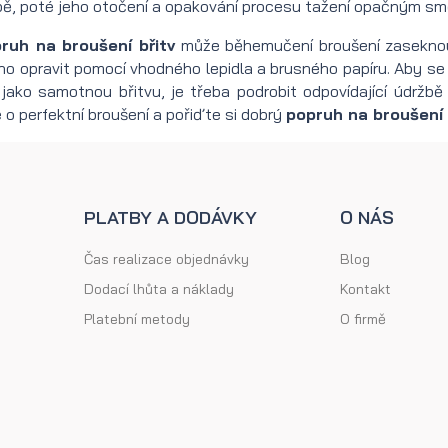
ě, poté jeho otočení a opakování procesu tažení opačným sm
ruh na broušení břitv
může běhemučení broušení zaseknout
o opravit pomocí vhodného lepidla a brusného papíru. Aby se
 jako samotnou břitvu, je třeba podrobit odpovídající údržb
 o perfektní broušení a pořiďte si dobrý
popruh na broušení 
PLATBY A DODÁVKY
O NÁS
Čas realizace objednávky
Blog
Dodací lhůta a náklady
Kontakt
Platební metody
O firmě