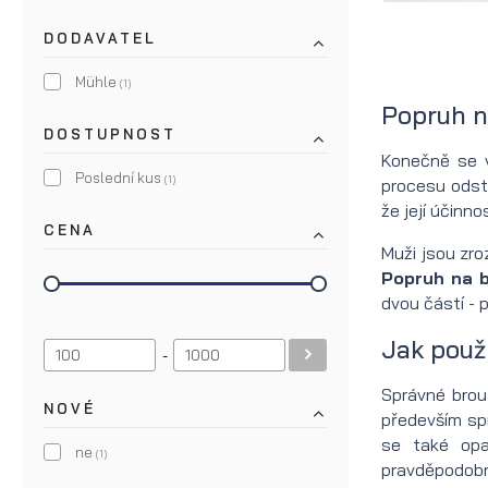
Olejek
Nůžky
DODAVATEL
na
na
Mühle
(1)
bradu
vousy
Popruh n
DOSTUPNOST
na
Nůžky
Konečně se v
Poslední kus
(1)
procesu odstr
léto
na knír
že její účinno
CENA
Olej
Žehlička
Muži jsou zro
Popruh na b
na
na
dvou částí - 
vousy
vousy
Jak použ
-
na
Fén na
Správné brouš
zimu
vousy
NOVÉ
především sp
se také opa
ne
(1)
pravděpodobn