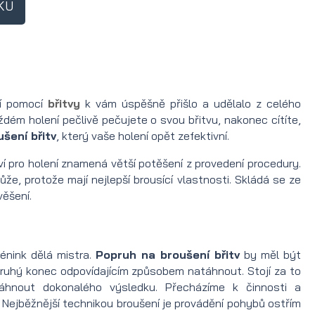
KU
ní pomocí
břitvy
k vám úspěšně přišlo a udělalo z celého
dém holení pečlivě pečujete o svou břitvu, nakonec cítíte,
šení břitv
, který vaše holení opět zefektivní.
ví pro holení znamená větší potěšení z provedení procedury.
ůže, protože mají nejlepší brousící vlastnosti. Skládá se ze
věšení.
rénink dělá mistra.
Popruh na broušení břitv
by měl být
ruhý konec odpovídajícím způsobem natáhnout. Stojí za to
áhnout dokonalého výsledku. Přecházíme k činnosti a
. Nejběžnější technikou broušení je provádění pohybů ostřím