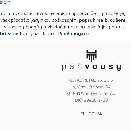
ěrem.
. To rozhodně neznamená jeho úplné zničení, protože jej
 však předešlo jakýmkoli poškozením,
popruh na broušení
ě - v tomto případě pravidelnému mazání ošetřující pastou.
břitv
dostupný na stránce
PanVousy.cz
!
KOVAS RETAIL sp. z o.o.
al. Armii Krajowej 54
50-541 Wrocław (v Polsku)
DIČ: 8993012738
PL
|
CZ
|
SK