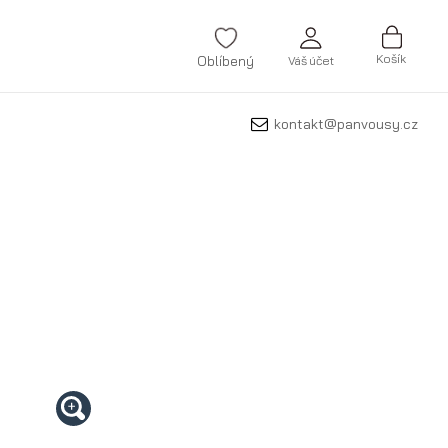
Košík
Oblíbený
Váš účet
kontakt@panvousy.cz
PŘIHLÁSIT SE
Zapomněli jste heslo?
VYTVOŘIT ÚČET