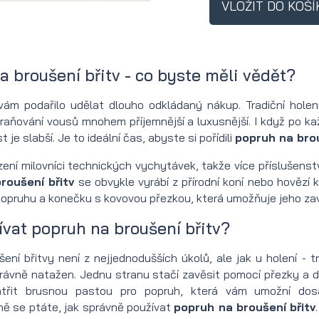
VLOŽIT DO KOŠÍ
pro muže
tetování
a broušení břitv - co byste měli vědět?
ám podařilo udělat dlouho odkládaný nákup. Tradiční hole
aňování vousů mnohem příjemnější a luxusnější. I když po kaž
st je slabší. Je to ideální čas, abyste si pořídili
popruh na brou
zení milovníci technických vychytávek, takže více příslušenst
roušení břitv
se obvykle vyrábí z přírodní koní nebo hovězí k
popruhu a konečku s kovovou přezkou, která umožňuje jeho za
ívat popruh na broušení břitv?
ení břitvy není z nejjednodušších úkolů, ale jak u holení - t
rávně natažen. Jednu stranu stačí zavěsit pomocí přezky a d
třit brusnou pastou pro popruh, která vám umožní dos
ě se ptáte, jak správně používat
popruh na broušení břitv