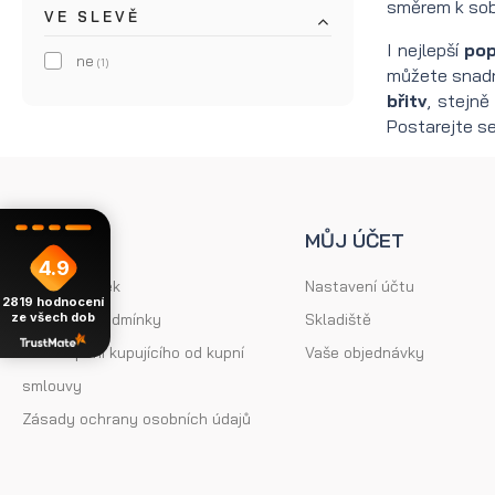
směrem k sob
VE SLEVĚ
I nejlepší
pop
ne
(1)
můžete snadn
břitv
, stejně
Postarejte se
POMOC
MŮJ ÚČET
4.9
Mapa stránek
Nastavení účtu
2819
hodnocení
Obchodní podmínky
Skladiště
ze všech dob
Odstoupení kupujícího od kupní
Vaše objednávky
smlouvy
Zásady ochrany osobních údajů