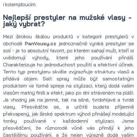
i kolemjdoucím.
Nejlepší prestyler na mužské vlasy -
jaký vybrat?
Mezi širokou škálou produktů v kategorii prestylerů v
obchodě
PanVousy.cz
jednoznačně vyniká prestyler se
solí - je to absolutní favorit, po kterém sahají muži, kteří si
uvědomují výhody, které jeho používání přináší.
Charakterizuje ho jednoduchost použití a efektivní účinek.
Tento typ prestyleru skvěle zvýrazňuje strukturu vlasů a
přidává objem. Salt spray může být samostatným
produktem ve formě spreje na stylizaci, který dodá vašim
vlasům matný finiš a efekt, jako po dni stráveném na pláži.
Je vhodný jak na jemné, tak na silné, tvrdohlavé a tvrdé
vlasy. Přesvědčte se, a určitě budete příjemně
překvapený, jak široké spektrum výhod přinášejí modelující
toniky používané v každodenní stylizaci. Jsme
přesvědčeni, že různorodé vůně vás přimějí k jeho
častějšímu používání, a že nejen výrazně dodá vašim