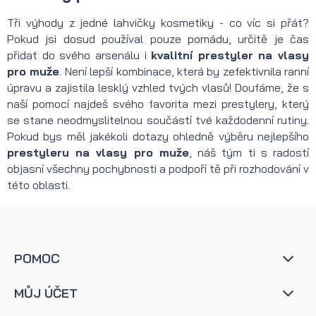
Tři výhody z jedné lahvičky kosmetiky - co víc si přát?
Pokud jsi dosud používal pouze pomádu, určitě je čas
přidat do svého arsenálu i
kvalitní prestyler na vlasy
pro muže
. Není lepší kombinace, která by zefektivnila ranní
úpravu a zajistila lesklý vzhled tvých vlasů! Doufáme, že s
naší pomocí najdeš svého favorita mezi prestylery, který
se stane neodmyslitelnou součástí tvé každodenní rutiny.
Pokud bys měl jakékoli dotazy ohledně výběru nejlepšího
prestyleru na vlasy pro muže
, náš tým ti s radostí
objasní všechny pochybnosti a podpoří tě při rozhodování v
této oblasti.
POMOC
MŮJ ÚČET