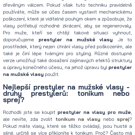
dřevěným válcem. Pokud však tuto techniku pravidelně
používáte, může se účes časem vystavit mechanickému
poškození, které je viditelné pouhým okem a způsobuje, že
vlasy potřebují rozhodné zkrácení, aby se regenerovaly.
Pro muže, kteří se chtějí takové situaci vyhnout,
doporučujeme
prestyler na mužské vlasy
. Je to
prostředek, který nejen chrání vlasy před poškozením, ale
také je činí lépe tvárnými pro styling. Různé dostupné
verze umožňují také dosažení zajímavých efektů struktury
a úpravy konečného účesu, na jehož úpravu byl
prestyler
na mužské vlasy
použit.
Nejlepší prestyler na mužské vlasy -
druhy prestylerů: tonikum nebo
sprej?
Rozhodli jste se koupit
prestyler na vlasy pro muže
,
ale nevíte, zda zvolit
tonikum na vlasy
nebo
sprej
?
Pokud máte vlasy, které se těžko ovládají, jsou husté a
silné, určitě se více přikloníte k tonikum. Proč? Často má