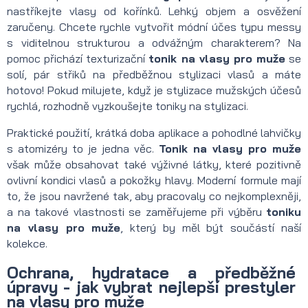
nastříkejte vlasy od kořínků. Lehký objem a osvěžení
zaručeny. Chcete rychle vytvořit módní účes typu messy
s viditelnou strukturou a odvážným charakterem? Na
pomoc přichází texturizační
tonik na vlasy pro muže
se
solí, pár střiků na předběžnou stylizaci vlasů a máte
hotovo! Pokud milujete, když je stylizace mužských účesů
rychlá, rozhodně vyzkoušejte toniky na stylizaci.
Praktické použití, krátká doba aplikace a pohodlné lahvičky
s atomizéry to je jedna věc.
Tonik na vlasy pro muže
však může obsahovat také výživné látky, které pozitivně
ovlivní kondici vlasů a pokožky hlavy. Moderní formule mají
to, že jsou navržené tak, aby pracovaly co nejkomplexněji,
a na takové vlastnosti se zaměřujeme při výběru
toniku
na vlasy pro muže
, který by měl být součástí naší
kolekce.
Ochrana, hydratace a předběžné
úpravy - jak vybrat nejlepší prestyler
na vlasy pro muže