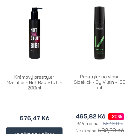
Prestyler na vlasy
Krémový prestyler
Sidekick - By Vilain - 155
Mattifier - Not Bad Stuff -
ml
200ml
465,82 Kč
-20%
676,47 Kč
582,29 Kč
Běžná cena:
582,29 Kč
Nízká cena: