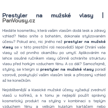
Prestyler na mužské vlasy |
PanVousy.cz
Hledáte kosmetiku, která vašim vlasům dodá lesk a zdravý
vzhled? Nebo sníte o bohatém, dokonale stylizovaném
účesu? Pokud ano, nic jiného než
prestyler na mužské
vlasy
se v této prestižní roli neosvědčí lépe! Chrání vaše
vlasy už od prvního okamžiku po umytí. Aplikováním na
lehce osušné ručníkem vlasy účinně ochráníte strukturu
vlasu před horkým vzduchem fénu. A co dál? Samozřejmě,
styling, se kterým si
prestyler na mužské vlasy
poradí
vzorově, poskytující vašim vlasům lesk a přirozený vzhled
až ke konečkům.
Nejoblíbenější a klasické mužské účesy vyžadují zvednutí
vlasů u kořínků, a k tomu je nejlepší použít správný
kosmetický produkt na styling v kombinaci s teplým
vzduchem fénu a velkým kulatým kartáčem nebo