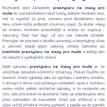
Rozhodně ano! Zařazením
prestyleru na vlasy pro
muže
do své každodenní ranní rutiny získáte mnohem více,
než si myslíte! Za prvé, ochranu proti škodlivému teplu
fénu, které může poškodit strukturu vlasů. Za druhé, vlasy
se stanou mnohem poslušnější a snáze se stylizují -
takzvaný "bad hair day" už pro vás nebude strašák.
Prestyler se postará o skvěle upravený a bezchybný účes
a zároveň zlepší jejich celkový vzhled. Sáhněte po
kvalitním prestyleru na vlasy pro muže
a každý den
se radujte z vynikajícího účesu!
Další výhodou
prestyleru na vlasy pro muže
je, že
umožňuje dosažení konkrétní struktury. Pokud toužíte po
vlasech, které vypadají jako po výstupu z slaného oceánu,
s drsným a lehce rozcuchaným vzhledem, sprej s mořskou
vodou může udělat skutečné zázraky, a to nezávisle na
tom, zda jste právě na dovolené, nebo se připravujete ráno
před odchodem do kanceláře. Stačí pár stříknutí a váš
účes určitě přitáhne mnoho pohledů a zapíše se do paměti