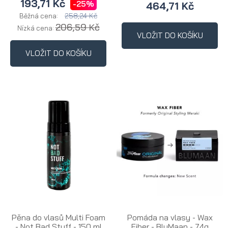
193,71 Kč
-25%
464,71 Kč
258,24 Kč
Běžná cena:
206,59 Kč
Nízká cena:
VLOŽIT DO KOŠÍKU
VLOŽIT DO KOŠÍKU
Pěna do vlasů Multi Foam
Pomáda na vlasy - Wax
- Not Bad Stuff - 150 ml
Fiber - BluMaan - 74g