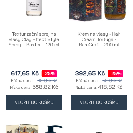
Texturizační sprej na
Krém na vlasy - Hair
vlasy Clay Effect Style
Cream Tortuga -
Spray – Baxter – 120 ml
RareCraft - 200 ml
617,65 Kč
392,65 Kč
-25%
-25%
823,53 Kč
523,53 Kč
Běžná cena:
Běžná cena:
658,82 Kč
418,82 Kč
Nízká cena:
Nízká cena:
VLOŽIT DO KOŠÍKU
VLOŽIT DO KOŠÍKU