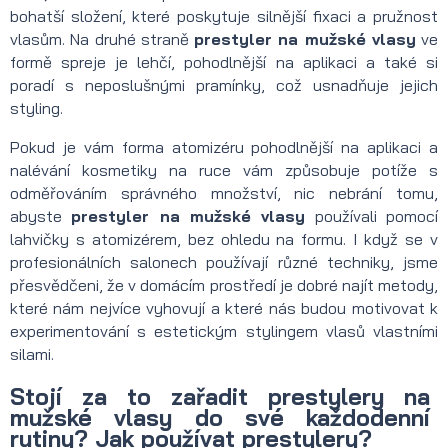
bohatší složení, které poskytuje silnější fixaci a pružnost
vlasům. Na druhé straně
prestyler na mužské vlasy
ve
formě spreje je lehčí, pohodlnější na aplikaci a také si
poradí s neposlušnými pramínky, což usnadňuje jejich
styling.
Pokud je vám forma atomizéru pohodlnější na aplikaci a
nalévání kosmetiky na ruce vám způsobuje potíže s
odměřováním správného množství, nic nebrání tomu,
abyste
prestyler na mužské vlasy
používali pomocí
lahvičky s atomizérem, bez ohledu na formu. I když se v
profesionálních salonech používají různé techniky, jsme
přesvědčeni, že v domácím prostředí je dobré najít metody,
které nám nejvíce vyhovují a které nás budou motivovat k
experimentování s estetickým stylingem vlasů vlastními
silami.
Stojí za to zařadit prestylery na
mužské vlasy do své každodenní
rutiny? Jak používat prestylery?