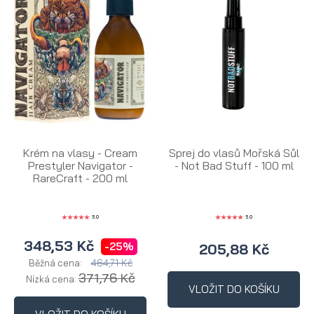
Krém na vlasy - Cream
Sprej do vlasů Mořská Sůl
Prestyler Navigator -
- Not Bad Stuff - 100 ml
RareCraft - 200 ml
5.0
5.0
348,53 Kč
-25%
205,88 Kč
464,71 Kč
Běžná cena:
371,76 Kč
Nízká cena:
VLOŽIT DO KOŠÍKU