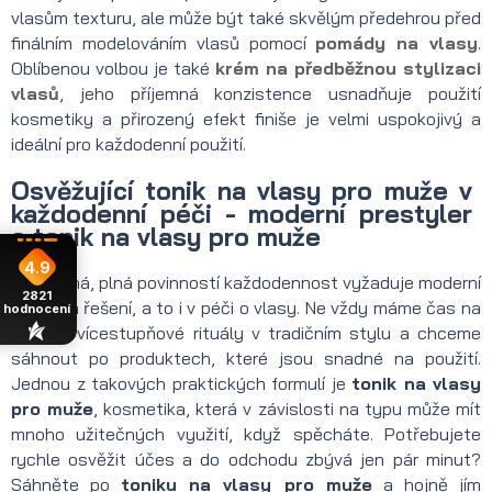
vlasům texturu, ale může být také skvělým předehrou před
finálním modelováním vlasů pomocí
pomády na vlasy
.
Oblíbenou volbou je také
krém na předběžnou stylizaci
vlasů
, jeho příjemná konzistence usnadňuje použití
kosmetiky a přirozený efekt finiše je velmi uspokojivý a
ideální pro každodenní použití.
Osvěžující tonik na vlasy pro muže v
každodenní péči - moderní prestyler
a tonik na vlasy pro muže
4.9
Zaběhaná, plná povinností každodennost vyžaduje moderní
2821
a chytrá řešení, a to i v péči o vlasy. Ne vždy máme čas na
hodnocení
složité, vícestupňové rituály v tradičním stylu a chceme
sáhnout po produktech, které jsou snadné na použití.
Jednou z takových praktických formulí je
tonik na vlasy
pro muže
, kosmetika, která v závislosti na typu může mít
mnoho užitečných využití, když spěcháte. Potřebujete
rychle osvěžit účes a do odchodu zbývá jen pár minut?
Sáhněte po
toniku na vlasy pro muže
a hojně jím