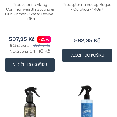
Prestyler na vlasy
Prestyler na vousy Rogue
Commonwealth Styling &
- Cyrulicy - 140ml
Curl Primer - Shear Revival
- 96g
507,35 Kč
-25%
582,35 Kč
676,47 Kč
Běžná cena:
541,18 Kč
Nízká cena:
VLOŽIT DO KOŠÍKU
VLOŽIT DO KOŠÍKU