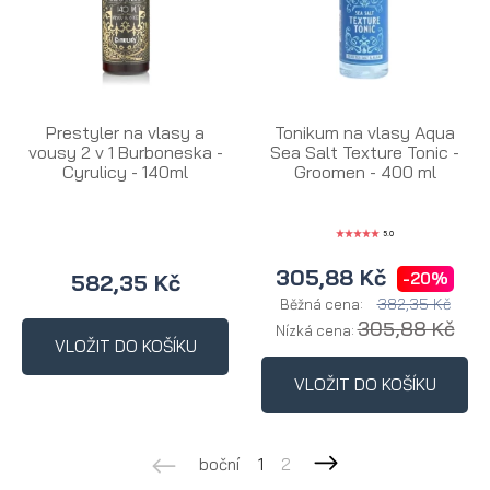
Prestyler na vlasy a
Tonikum na vlasy Aqua
vousy 2 v 1 Burboneska -
Sea Salt Texture Tonic -
Cyrulicy - 140ml
Groomen - 400 ml
5.0
305,88 Kč
-20%
582,35 Kč
382,35 Kč
Běžná cena:
305,88 Kč
Nízká cena:
VLOŽIT DO KOŠÍKU
VLOŽIT DO KOŠÍKU
boční
1
2