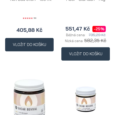
5.0
551,47 Kč
-25%
405,88 Kč
735,29 Kč
Běžná cena:
582,35 Kč
Nízká cena:
VLOŽIT DO KOŠÍKU
VLOŽIT DO KOŠÍKU