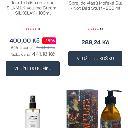
Tekutá hlína na vlasy
Sprej do vlasů Mořská Sůl
SILKMILK Volume Cream -
- Not Bad Stuff - 200 ml
SILKCLAY - 100ml
5.0
5.0
400,00 Kč
-15%
288,24 Kč
470,59 Kč
Běžná cena:
441,18 Kč
Nízká cena:
VLOŽIT DO KOŠÍKU
VLOŽIT DO KOŠÍKU