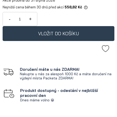
Akce probíhá do 31 srpna 2026
Nejnižší cena během 30 dnů před akcí
558,82 Kč
Pokud je produkt prodáván méně
než 30 dnů, zobrazuje se nejnižší
-
+
cena od okamžiku uvedení produktu
na trh.
VLOŽIT DO KOŠÍKU
Doručení máte u nás ZDARMA!
Nakupte u nás za alespoň 1000 Kč a máte doručení na
výdejní místa Packeta ZDARMA!
Produkt dostupný - odeslání v nejbližší
pracovní den
Dnes máme volno 😁