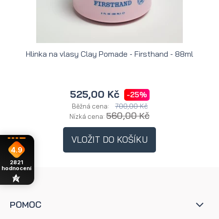
Hlinka na vlasy Clay Pomade - Firsthand - 88ml
H
525,00 Kč
-25%
700,00 Kč
Běžná cena:
560,00 Kč
Nízká cena:
VLOŽIT DO KOŠÍKU
4.9
2821
hodnocení
POMOC