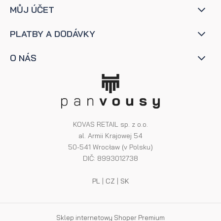
MŮJ ÚČET
PLATBY A DODÁVKY
O NÁS
KOVAS RETAIL sp. z o.o.
al. Armii Krajowej 54
50-541 Wrocław (v Polsku)
DIČ: 8993012738
PL
|
CZ
|
SK
Sklep internetowy Shoper Premium