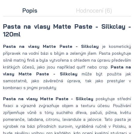
Popis
Hodnocení
(6)
Pasta na vlasy Matte Paste - Silkclay -
120ml
Pasta na vlasy Matte Paste - Silkclay
je kosmetický
přípravek na vodní bázi s bílým a zeleným jílem. Pasta poskytuje
silně matný finiš a byla vytvořena s ohledem na úpravu především
krátkých účesů, jako jsou například quiff nebo crop.
Pasta na
vlasy Matte Paste - Silkclay
může být použita jak
samostatně, jako závěrečná úprava, tak jako prestyler v
kombinaci s jinými produkty
Pasta na vlasy Matte Paste - Silkclay
poskytuje střední
fixaci a výrazně zvýrazňuje objem a texturu účesu. Používání
zpříjemňuje vůně s tóny suchého dřeva, pačuli, pižma, květu
pomeranče, labdana, citronu, levandule a jalovce. Tato pasta je
výrobek na bázi přírodních surovin, vyráběná ručně v Polsku, a
bude skvělou volbou pro každého, kdo ocení kvalitní stylizaci v