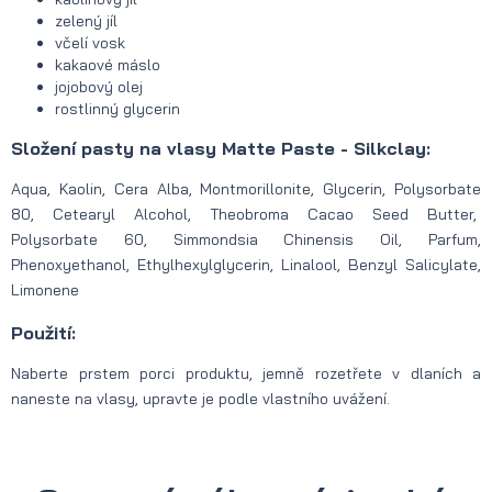
zelený jíl
včelí vosk
kakaové máslo
jojobový olej
rostlinný glycerin
Složení pasty na vlasy Matte Paste - Silkclay:
Aqua, Kaolin, Cera Alba, Montmorillonite, Glycerin, Polysorbate
80, Cetearyl Alcohol, Theobroma Cacao Seed Butter,
Polysorbate 60, Simmondsia Chinensis Oil, Parfum,
Phenoxyethanol, Ethylhexylglycerin, Linalool, Benzyl Salicylate,
Limonene
Použití:
Naberte prstem porci produktu, jemně rozetřete v dlaních a
naneste na vlasy, upravte je podle vlastního uvážení.