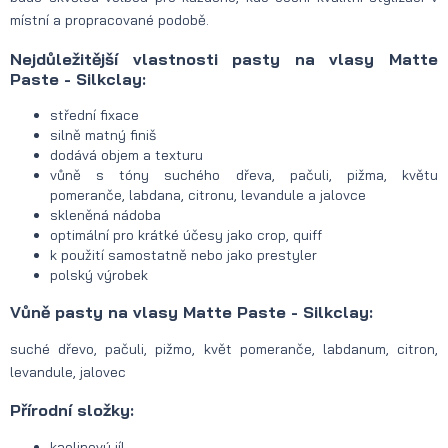
místní a propracované podobě.
Nejdůležitější vlastnosti pasty na vlasy Matte
Paste - Silkclay:
střední fixace
silně matný finiš
dodává objem a texturu
vůně s tóny suchého dřeva, pačuli, pižma, květu
pomeranče, labdana, citronu, levandule a jalovce
skleněná nádoba
optimální pro krátké účesy jako crop, quiff
k použití samostatně nebo jako prestyler
polský výrobek
Vůně pasty na vlasy Matte Paste - Silkclay:
suché dřevo, pačuli, pižmo, květ pomeranče, labdanum, citron,
levandule, jalovec
Přírodní složky:
kaolinový jíl