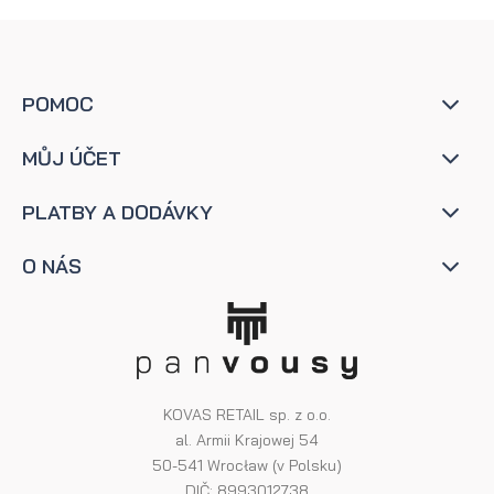
POMOC
MŮJ ÚČET
PLATBY A DODÁVKY
O NÁS
KOVAS RETAIL sp. z o.o.
al. Armii Krajowej 54
50-541 Wrocław (v Polsku)
DIČ: 8993012738