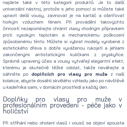
najdete také v této kategorii produktů. Je to další
univerzální nástroj, protože s jeho pomocí si můžete také
upravit delší vousy, zavinovat je na kartáč a ošetřovat
horkým vzduchem fénem. Při provádění takovýchto
činností nezapomínejte chránit vlasy vhodným přípravkem
proti vysokým teplotám a mechanickému poškození
způsobenému tímto. Můžete si vybrat modely vyrobené z
estetického dřeva s dobře vyváženou rukojetí a jehlami
zakončenými antistatickými kuličkami z pryskyřice.
Správně upravený účes a vousy vytvářejí elegantní efekt,
kterému je skutečně těžké odolat, takže neváhejte a
sáhněte po
doplňcích pro vlasy pro muže
z naší
kolekce, abyste dosáhli skvělého vzhledu jako po návštěvě
u kadeřníka sami, v domácím prostředí a každý den.
Doplňky pro vlasy pro muže v
profesionálním provedení - péče jako v
holičství
Při stříhání nebo oholení vlasů i vousů se objeví spousta