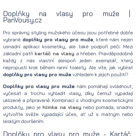
Doplňky na vlasy pro muže |
PanVousy.cz
Pro správný styling mužského účesu jsou potřebné dobře
vybrané
doplňky pro vlasy pro muže
, které nám nejen
usnadní aplikaci kosmetiky, ale také podpoří péči. Mezi
základní patří
kartáč na vlasy
a hřeben. Pravděpodobně
každý z nás vlastní alespoň jeden exemplář, který
nepropustí krok během ranní toalety. Ale víte, jak vybírat
doplňky pro vlasy pro muže
vzhledem k jejich použití?
Doplňky pro vlasy pro muže
nám pomáhají ovládnout,
vyčesat a trochu vyhladit vlasy, díky čemuž vypadají
uklizeně a připraveně. Kombinací s vhodnými kosmetickými
produkty, jako je
hlinka na vlasy
nebo pomáda, snadno
vytvoříte svěže vypadající účes, ať už s matným nebo
lesklým dovršením.
Doplňky pro vlasy pro muže - Kartáč