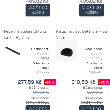
405,82 Kč
405,82 Kč
VLOŽIT DO
VLOŽIT DO
KOŠÍKU
KOŠÍKU
Hřeben na stříhání Cutting
​Kartáč na vlasy Detangler - By
Comb - By Vilain
Vilain
Dostupnost:
Dostupnost:
Produkt
Produkt
dostupný
dostupný
Odesláno v
Odesláno v
rámci:
rámci:
24 hodin
24 hodin
277,59 Kč
310,53 Kč
-20%
-20%
Běžná cena:
Běžná cena:
347,00 Kč
388,18 Kč
Nízká cena:
Nízká cena:
347,00 Kč
388,18 Kč
VLOŽIT DO
VLOŽIT DO