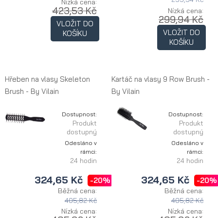
Nízká cena:
423,53 Kč
Nízká cena:
299,94 Kč
VLOŽIT DO
VLOŽIT DO
KOŠÍKU
KOŠÍKU
Hřeben na vlasy Skeleton
Kartáč na vlasy 9 Row Brush -
Brush - By Vilain
By Vilain
Dostupnost:
Dostupnost:
Produkt
Produkt
dostupný
dostupný
Odesláno v
Odesláno v
rámci:
rámci:
24 hodin
24 hodin
324,65 Kč
324,65 Kč
-20%
-20%
Běžná cena:
Běžná cena:
405,82 Kč
405,82 Kč
Nízká cena:
Nízká cena: