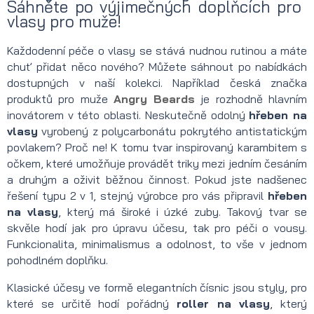
Sáhněte po výjimečných doplňcích pro
vlasy pro muže!
Každodenní péče o vlasy se stává nudnou rutinou a máte
chuť přidat něco nového? Můžete sáhnout po nabídkách
dostupných v naší kolekci. Například česká značka
produktů pro muže
Angry Beards
je rozhodně hlavním
inovátorem v této oblasti. Neskutečně odolný
hřeben na
vlasy
vyrobený z polycarbonátu pokrytého antistatickým
povlakem? Proč ne! K tomu tvar inspirovaný karambitem s
očkem, které umožňuje provádět triky mezi jedním česáním
a druhým a oživit běžnou činnost. Pokud jste nadšenec
řešení typu 2 v 1, stejný výrobce pro vás připravil
hřeben
na vlasy
, který má široké i úzké zuby. Takový tvar se
skvěle hodí jak pro úpravu účesu, tak pro péči o vousy.
Funkcionalita, minimalismus a odolnost, to vše v jednom
pohodlném doplňku.
Klasické účesy ve formě elegantních čísnic jsou styly, pro
které se určitě hodí pořádný
roller na vlasy
, který