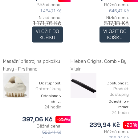
Běžná cena:
Běžná cena:
1 464,71 Kč
646,47 Kč
Nízká cena:
Nízká cena:
1 171,76 Kč
517,18 Kč
VLOŽIT DO
VLOŽIT DO
KOŠÍKU
KOŠÍKU
Masážní přístroj na pokožku
Hřeben Original Comb - By
hlavy - Firsthand
Vilain
Dostupnost:
Dostupnost:
Ostatní kusy
Produkt
dostupný
Odesláno v
rámci:
Odesláno v
24 hodin
rámci:
24 hodin
397,06 Kč
-25%
239,94 Kč
-20%
Běžná cena:
Běžná cena:
529,41 Kč
299,94 Kč