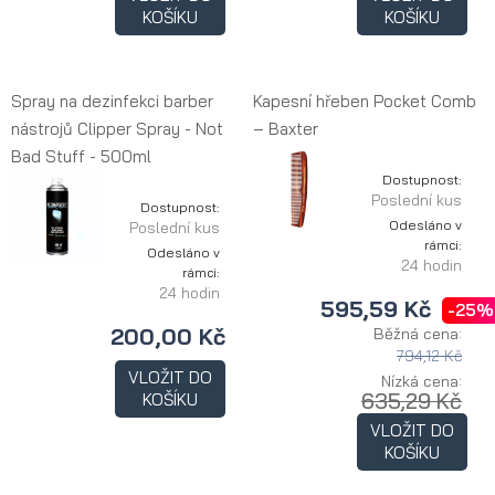
KOŠÍKU
KOŠÍKU
Spray na dezinfekci barber
Kapesní hřeben Pocket Comb
nástrojů Clipper Spray - Not
– Baxter
Bad Stuff - 500ml
Dostupnost:
Poslední kus
Dostupnost:
Odesláno v
Poslední kus
rámci:
Odesláno v
24 hodin
rámci:
24 hodin
595,59 Kč
-25%
200,00 Kč
Běžná cena:
794,12 Kč
VLOŽIT DO
Nízká cena:
635,29 Kč
KOŠÍKU
VLOŽIT DO
KOŠÍKU