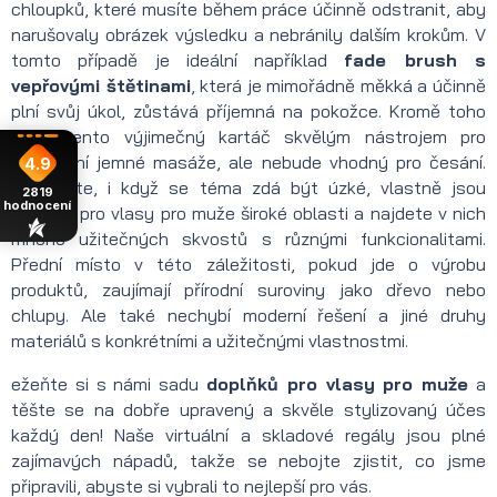
chloupků, které musíte během práce účinně odstranit, aby
narušovaly obrázek výsledku a nebránily dalším krokům. V
tomto případě je ideální například
fade brush s
vepřovými štětinami
, která je mimořádně měkká a účinně
plní svůj úkol, zůstává příjemná na pokožce. Kromě toho
bude tento výjimečný kartáč skvělým nástrojem pro
provedení jemné masáže, ale nebude vhodný pro česání.
4.9
Jak vidíte, i když se téma zdá být úzké, vlastně jsou
2819
hodnocení
doplňky pro vlasy pro muže široké oblasti a najdete v nich
mnoho užitečných skvostů s různými funkcionalitami.
Přední místo v této záležitosti, pokud jde o výrobu
produktů, zaujímají přírodní suroviny jako dřevo nebo
chlupy. Ale také nechybí moderní řešení a jiné druhy
materiálů s konkrétními a užitečnými vlastnostmi.
ežeňte si s námi sadu
doplňků pro vlasy pro muže
a
těšte se na dobře upravený a skvěle stylizovaný účes
každý den! Naše virtuální a skladové regály jsou plné
zajímavých nápadů, takže se nebojte zjistit, co jsme
připravili, abyste si vybrali to nejlepší pro vás.