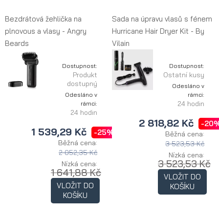
Bezdrátová žehlička na
Sada na úpravu vlasů s fénem
plnovous a vlasy - Angry
Hurricane Hair Dryer Kit - By
Beards
Vilain
Dostupnost:
Dostupnost:
Produkt
Ostatní kusy
dostupný
Odesláno v
Odesláno v
rámci:
24 hodin
rámci:
24 hodin
2 818,82 Kč
-20
1 539,29 Kč
-25%
Běžná cena:
Běžná cena:
3 523,53 Kč
2 052,35 Kč
Nízká cena:
3 523,53 Kč
Nízká cena:
1 641,88 Kč
VLOŽIT DO
VLOŽIT DO
KOŠÍKU
KOŠÍKU