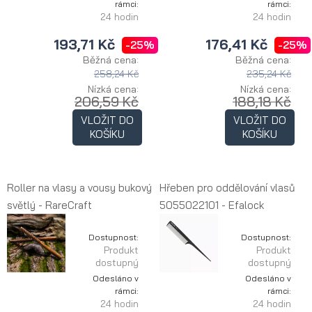
rámci:
rámci:
24 hodin
24 hodin
193,71 Kč
176,41 Kč
-25%
-25%
Běžná cena:
Běžná cena:
258,24 Kč
235,24 Kč
Nízká cena:
Nízká cena:
206,59 Kč
188,18 Kč
VLOŽIT DO
VLOŽIT DO
KOŠÍKU
KOŠÍKU
Roller na vlasy a vousy bukový
Hřeben pro oddělování vlasů
světlý - RareCraft
5055022101 - Efalock
Dostupnost:
Dostupnost:
Produkt
Produkt
dostupný
dostupný
Odesláno v
Odesláno v
rámci:
rámci:
24 hodin
24 hodin