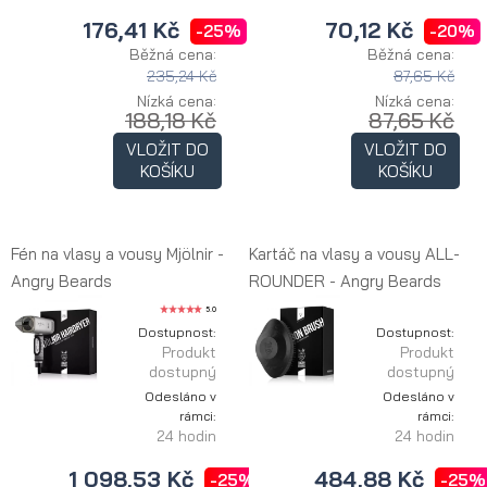
176,41 Kč
70,12 Kč
-25%
-20%
Běžná cena:
Běžná cena:
235,24 Kč
87,65 Kč
Nízká cena:
Nízká cena:
188,18 Kč
87,65 Kč
VLOŽIT DO
VLOŽIT DO
KOŠÍKU
KOŠÍKU
Fén na vlasy a vousy Mjölnir -
Kartáč na vlasy a vousy ALL-
Angry Beards
ROUNDER - Angry Beards
5.0
Dostupnost:
Dostupnost:
Produkt
Produkt
dostupný
dostupný
Odesláno v
Odesláno v
rámci:
rámci:
24 hodin
24 hodin
1 098,53 Kč
484,88 Kč
-25%
-25%