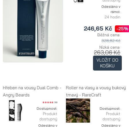
dostupný
Odesláno v
rámci:
24 hodin
246,65 Kč
-25%
Běžná cena:
328,82 Kč
Nízká cena:
263,06 Kč
VLOŽIT DO
KOŠÍKU
Hřeben na vousy Dual Comb -
Roller na vlasy a vousy bukový
Angry Beards
tmavý - RareCraft
5.0
Dostupnost:
Dostupnost:
Produkt
Produkt
dostupný
dostupný
Odesláno v
Odesláno v