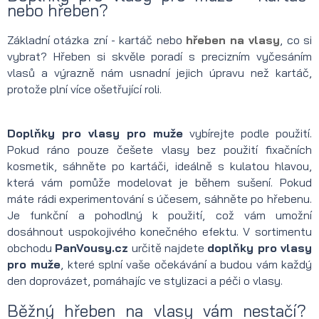
nebo hřeben?
Základní otázka zní - kartáč nebo
hřeben na vlasy
, co si
vybrat? Hřeben si skvěle poradí s precizním vyčesáním
vlasů a výrazně nám usnadní jejich úpravu než kartáč,
protože plní více ošetřující roli.
Doplňky pro vlasy pro muže
vybírejte podle použití.
Pokud ráno pouze češete vlasy bez použití fixačních
kosmetik, sáhněte po kartáči, ideálně s kulatou hlavou,
která vám pomůže modelovat je během sušení. Pokud
máte rádi experimentování s účesem, sáhněte po hřebenu.
Je funkční a pohodlný k použití, což vám umožní
dosáhnout uspokojivého konečného efektu. V sortimentu
obchodu
PanVousy.cz
určitě najdete
doplňky pro vlasy
pro muže
, které splní vaše očekávání a budou vám každý
den doprovázet, pomáhajíc ve stylizaci a péči o vlasy.
Běžný hřeben na vlasy vám nestačí?