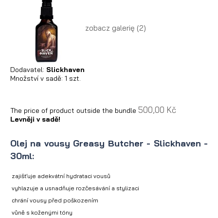
zobacz galerię (2)
Dodavatel:
Slickhaven
Množství v sadě:
1
szt.
500,00 Kč
The price of product outside the bundle
Levněji v sadě!
Olej na vousy Greasy Butcher - Slickhaven -
30ml:
zajišťuje adekvátní hydrataci vousů
vyhlazuje a usnadňuje rozčesávání a stylizaci
chrání vousy před poškozením
vůně s koženými tóny