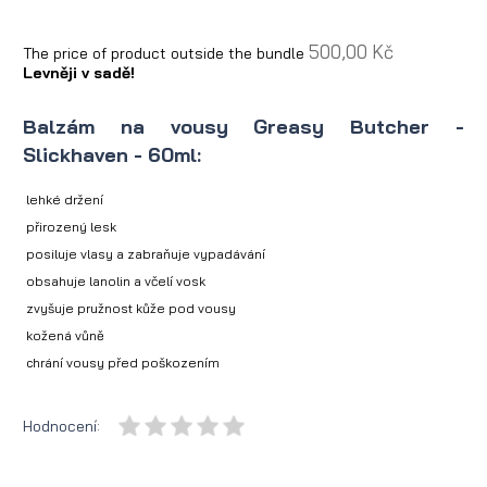
500,00 Kč
The price of product outside the bundle
Levněji v sadě!
Balzám na vousy Greasy Butcher -
Slickhaven - 60ml:
lehké držení
přirozený lesk
posiluje vlasy a zabraňuje vypadávání
obsahuje lanolin a včelí vosk
zvyšuje pružnost kůže pod vousy
kožená vůně
chrání vousy před poškozením
Hodnocení: