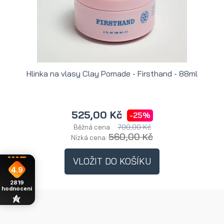
Hlinka na vlasy Clay Pomade - Firsthand - 88ml
H
525,00 Kč
-25%
700,00 Kč
Běžná cena:
560,00 Kč
Nízká cena:
VLOŽIT DO KOŠÍKU
4.9
2819
hodnocení