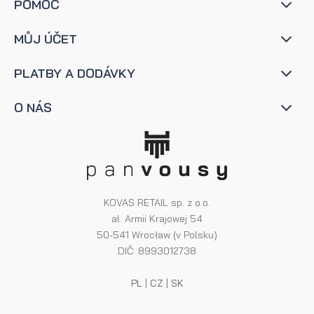
POMOC
MŮJ ÚČET
PLATBY A DODÁVKY
O NÁS
KOVAS RETAIL sp. z o.o.
al. Armii Krajowej 54
50-541 Wrocław (v Polsku)
DIČ: 8993012738
PL
|
CZ
|
SK