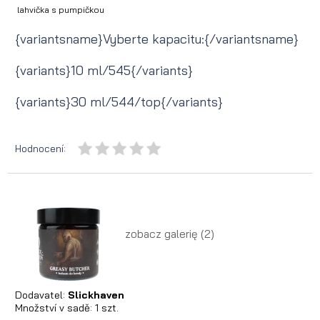
lahvička s pumpičkou
{variantsname}Vyberte kapacitu:{/variantsname}
{variants}10 ml/545{/variants}
{variants}30 ml/544/top{/variants}
Hodnocení:
zobacz galerię (2)
Dodavatel:
Slickhaven
Množství v sadě:
1
szt.